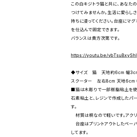
この白キジトラ猫と共に、あなた
つけてみませんか。生活に愛らし
持ちに浸ってください。台座にマグ
を仕込んで固定できます。
バランスは貴方次第です。
https://youtu.be/vbTsuBxyShI
◆サイズ 猫 天地約6cm 幅3c
スクーター 左右8cm 天地6cm 
■猫は木彫りで一部樹脂粘土を使
石素粘土と、レジンで作成したパ
す。
材質は桐なので軽いです。アクリ
台座はプリントアウトしたペーパ
してます。