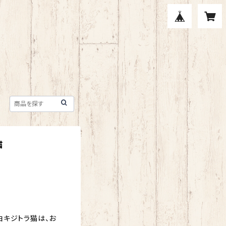
猫
白キジトラ猫は、お