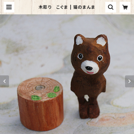
木彫り こぐま | 猫のまんま