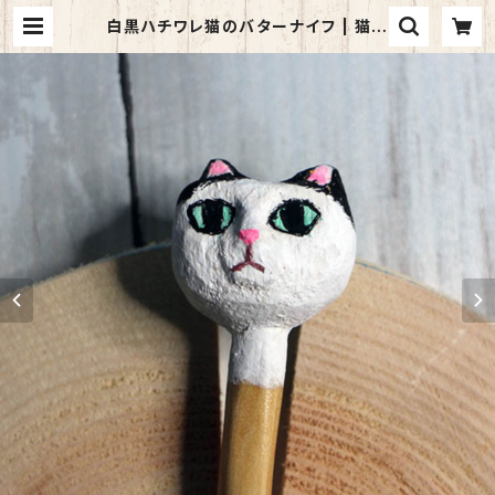
白黒ハチワレ猫のバターナイフ | 猫の
まんま