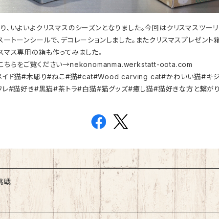
り、いよいよクリスマスのシーズンとなりました。今回はクリスマスツー
スートーンシールで、デコレーションしました。またクリスマスプレゼント
スマス専用の箱も作ってみました。
をご覧ください→nekonomanma.werkstatt-oota.com
ド猫#木彫り#ねこ#猫#cat#Wood carving cat#かわいい猫#
ワレ#猫好き#黒猫#茶トラ#白猫#猫グッズ#癒し猫#猫好きな方と繋が
挑戦