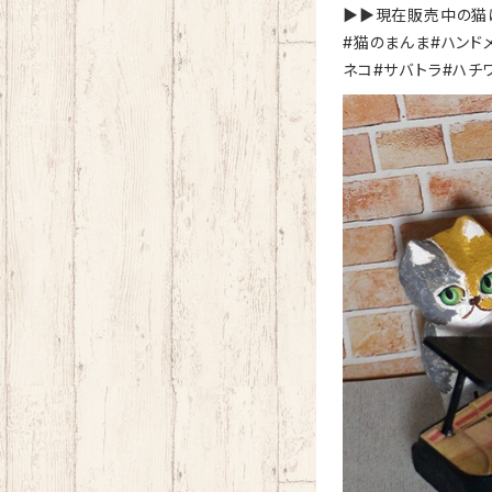
▶︎▶︎現在販売中の猫は
#猫のまんま#ハンドメイ
ネコ#サバトラ#ハチ