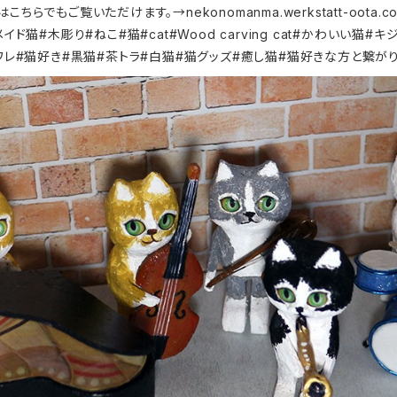
こちらでもご覧いただけます。→nekonomanma.werkstatt-oota.c
ド猫#木彫り#ねこ#猫#cat#Wood carving cat#かわいい猫#
ワレ#猫好き#黒猫#茶トラ#白猫#猫グッズ#癒し猫#猫好きな方と繋がり